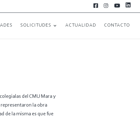
L
F
I
Y
i
a
n
o
n
c
s
u
k
e
t
T
e
b
a
u
DADES
SOLICITUDES
ACTUALIDAD
CONTACTO
d
o
g
b
i
o
r
e
n
k
a
m
 colegialas del CMU Mara y
, representaron la obra
dad de la misma es que fue