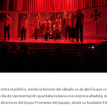
ntre el público, siendo la función del sábado 20 de abril la que col
o día de representación guardaba todavía una sorpresa añadida, 
os directores del Grupo Prometeo del pasado, desde su fundador 