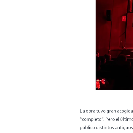
La obra tuvo gran acogida e
“completo”. Pero el últim
público distintos antigu