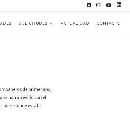
L
F
I
Y
i
a
n
o
n
c
s
u
k
e
t
T
e
b
a
u
DADES
SOLICITUDES
ACTUALIDAD
CONTACTO
d
o
g
b
i
o
r
e
n
k
a
m
compañeros de primer año,
o se han atrevido con el
a saben donde está la