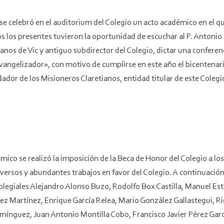
 celebró en el auditorium del Colegio un acto académico en el 
s los presentes tuvieron la oportunidad de escuchar al P. Antonio B
anos de Vic y antiguo subdirector del Colegio, dictar una confere
 Evangelizador», con motivo de cumplirse en este año el bicentena
ador de los Misioneros Claretianos, entidad titular de este Coleg
mico se realizó la imposición de la Beca de Honor del Colegio a l
iversos y abundantes trabajos en favor del Colegio. A continuación,
 colegiales Alejandro Alonso Buzo, Rodolfo Box Castilla, Manuel E
z Martínez, Enrique García Relea, Mario González Gallastegui, R
ínguez, Juan Antonio Montilla Cobo, Francisco Javier Pérez Garc