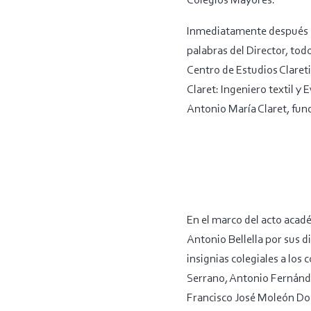
Colegios Mayores.
Inmediatamente después se
palabras del Director, todo
Centro de Estudios Clareti
Claret: Ingeniero textil y
Antonio María Claret, fund
En el marco del acto acadé
Antonio Bellella por sus d
insignias colegiales a los
Serrano, Antonio Fernánde
Francisco José Moleón Dom