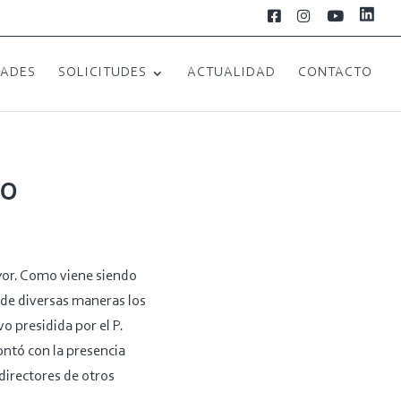
L
F
I
Y
i
a
n
o
n
c
s
u
k
e
t
T
e
b
a
u
DADES
SOLICITUDES
ACTUALIDAD
CONTACTO
d
o
g
b
i
o
r
e
n
k
a
m
mo
yor. Como viene siendo
n de diversas maneras los
vo presidida por el P.
ontó con la presencia
irectores de otros