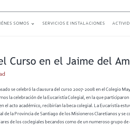
IÉNES SOMOS
SERVICIOS E INSTALACIONES
ACTIVI
el Curso en el Jaime del A
ad
ado se celebró la clausura del curso 2007-2008 en el Colegio Ma
imos la celebración de la Eucaristía Colegial, en la que participaro
n el acto académico, recibirían la beca colegial. La Eucaristía estu
 de la Provincia de Santiago de los Misioneros Claretianos y se c
ares de los coclegiales becandos como de un numeroso grupo de d