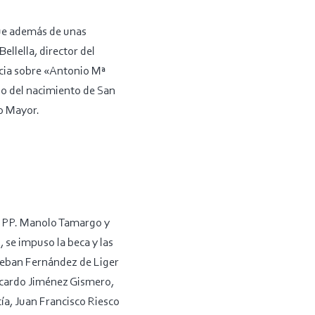
que además de unas
ellella, director del
ncia sobre «Antonio Mª
rio del nacimiento de San
io Mayor.
os PP. Manolo Tamargo y
 se impuso la beca y las
steban Fernández de Liger
icardo Jiménez Gismero,
ía, Juan Francisco Riesco