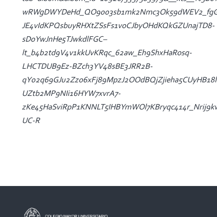
wRWgDWYDeHd_QO9003sb1mk2Nmc3Ok59dWEV2_fgGdu
JE4vIdKPQsbuyRHXtZSsFs1voCJbyOHdKQkGZUnajTD8-
sDoYwJnHe5TJwkdlFGC–
lt_b4b2td9V4v1kkUvKRqc_62aw_Eh9ShxHaRosq-
LHCTDUB9Ez-BZch3YV48sBE3JRR2B-
qY02q69GJu2Zzo6xFj89MpzJ2OOdBQjZjieha5CUyHB18l
UZtb2MP9NIi16HYW7xvrA7-
zKe45HaSviRpP1KNNLT5IHBYmWOl7KBryqc414r_Nrij9k
UC-R