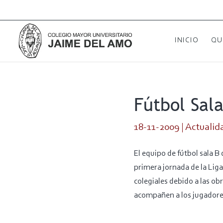
INICIO
QU
Fútbol Sal
18-11-2009
|
Actualid
El equipo de fútbol sala 
primera jornada de la Lig
colegiales debido a las o
acompañen a los jugadores 