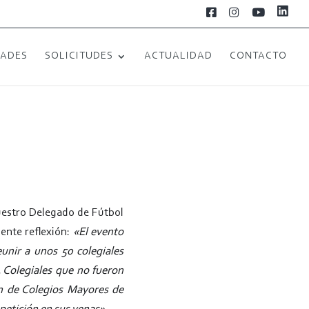
L
F
I
Y
i
a
n
o
n
c
s
u
k
e
t
T
e
b
a
u
DADES
SOLICITUDES
ACTUALIDAD
CONTACTO
d
o
g
b
i
o
r
e
n
k
a
m
estro Delegado de Fútbol
iente reflexión:
«El evento
nir a unos 50 colegiales
 Colegiales que no fueron
n de Colegios Mayores de