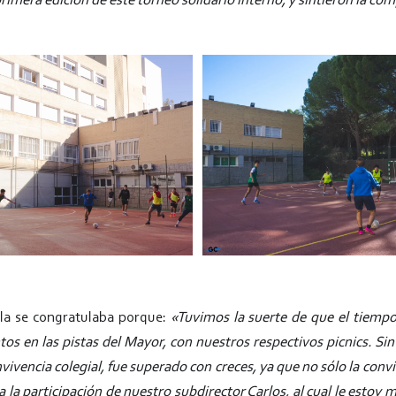
rimera edición de este torneo solidario interno, y sintieron la co
la se congratulaba porque:
«Tuvimos la suerte de que el tiemp
s en las pistas del Mayor, con nuestros respectivos picnics. Sin
onvivencia colegial, fue superado con creces, ya que no sólo la conv
 a la participación de nuestro subdirector Carlos, al cual le estoy