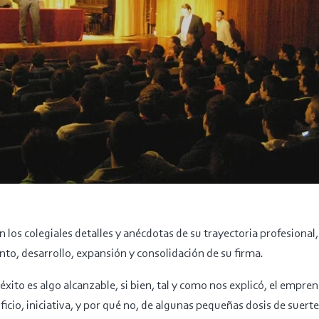
los colegiales detalles y anécdotas de su trayectoria profesional
nto, desarrollo, expansión y consolidación de su firma.
éxito es algo alcanzable, si bien, tal y como nos explicó, el empr
ificio, iniciativa, y por qué no, de algunas pequeñas dosis de suer