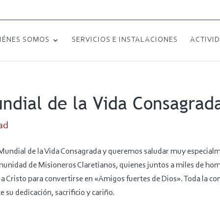
IÉNES SOMOS
SERVICIOS E INSTALACIONES
ACTIVI
ndial de la Vida Consagrad
ad
 Mundial de la Vida Consagrada y queremos saludar muy especialm
omunidad de Misioneros Claretianos, quienes juntos a miles de hom
 a Cristo para convertirse en «Amigos fuertes de Dios». Toda la c
 su dedicación, sacrificio y cariño.