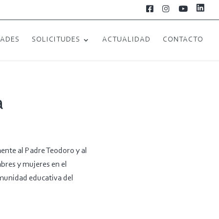
L
F
I
Y
i
a
n
o
n
c
s
u
k
e
t
T
e
b
a
u
DADES
SOLICITUDES
ACTUALIDAD
CONTACTO
d
o
g
b
i
o
r
e
n
k
a
m
a
ente al Padre Teodoro y al
bres y mujeres en el
omunidad educativa del