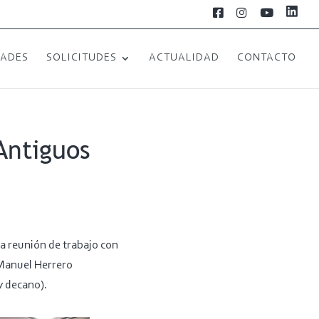
L
F
I
Y
i
a
n
o
n
c
s
u
k
e
t
T
e
b
a
u
DADES
SOLICITUDES
ACTUALIDAD
CONTACTO
d
o
g
b
i
o
r
e
n
k
a
m
Antiguos
ra reunión de trabajo con
 Manuel Herrero
y decano).