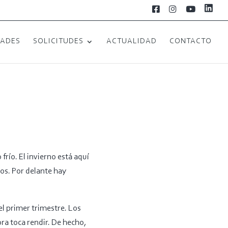
L
F
I
Y
i
a
n
o
n
c
s
u
k
e
t
T
e
b
a
u
DADES
SOLICITUDES
ACTUALIDAD
CONTACTO
d
o
g
b
i
o
r
e
n
k
a
m
río. El invierno está aquí
sos. Por delante hay
l primer trimestre. Los
ora toca rendir. De hecho,