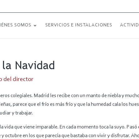
IÉNES SOMOS
SERVICIOS E INSTALACIONES
ACTIVI
 la Navidad
 del director
eros colegiales. Madrid les recibe con un manto de niebla y mucho f
ideñas, parece que el frío es más frío y que la humedad cala los hue
iar y trabajar.
a vida que viene imparable. En cada momento toca la suyo. Pasó e
 y octubre en los que parecía que bastaba con vivir y disfrutar. Ah