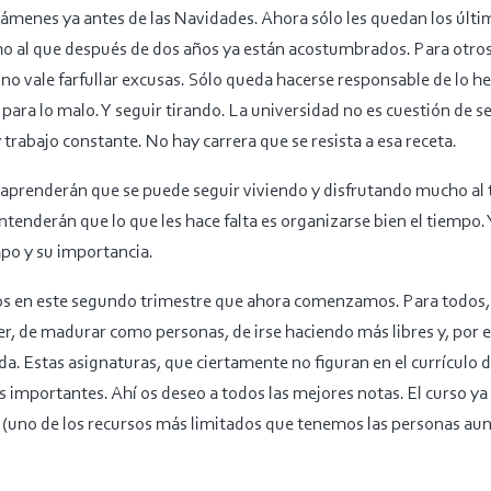
menes ya antes de las Navidades. Ahora sólo les quedan los últim
mo al que después de dos años ya están acostumbrados. Para otros,
no vale farfullar excusas. Sólo queda hacerse responsable de lo h
 para lo malo. Y seguir tirando. La universidad no es cuestión de 
 trabajo constante. No hay carrera que se resista a esa receta.
 aprenderán que se puede seguir viviendo y disfrutando mucho al 
tenderán que lo que les hace falta es organizarse bien el tiempo.
mpo y su importancia.
os en este segundo trimestre que ahora comenzamos. Para todos, 
er, de madurar como personas, de irse haciendo más libres y, por
ida. Estas asignaturas, que ciertamente no figuran en el currículo 
más importantes. Ahí os deseo a todos las mejores notas. El curso 
 (uno de los recursos más limitados que tenemos las personas aunq