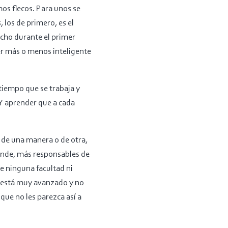
os flecos. Para unos se
 los de primero, es el
echo durante el primer
ser más o menos inteligente
tiempo que se trabaja y
 Y aprender que a cada
de una manera o de otra,
 ende, más responsables de
de ninguna facultad ni
ya está muy avanzado y no
ue no les parezca así a