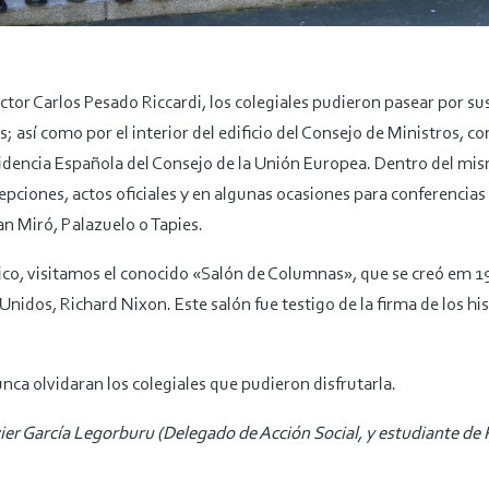
or Carlos Pesado Riccardi, los colegiales pudieron pasear por su
s; así como por el interior del edificio del Consejo de Ministros, c
idencia Española del Consejo de la Unión Europea. Dentro del mis
cepciones, actos oficiales y en algunas ocasiones para conferencias
n Miró, Palazuelo o Tapies.
ico, visitamos el conocido «Salón de Columnas», que se creó em 197
Unidos, Richard Nixon. Este salón fue testigo de la firma de los hi
nca olvidaran los colegiales que pudieron disfrutarla.
vier García Legorburu (Delegado de Acción Social, y estudiante de